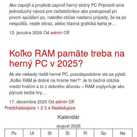
Ako zapojiť a prvýkrát zapnúť herný stolný PC Pripravili sme
jednoduchý návod pre začiatočníkov ako postupovať pri
prvom spúšťaní pc, nakoľko občas nastanú prípady, že sa pc
nespúšťa, nejde obraz, alebo hlavná grafická karta je…
12. januára 2026
Od
admin
Off
Koľko RAM pamäte treba na
herný PC v 2025?
Ak ste niekedy riešili herné PC, pravdepodobne ste sa pýtali:
„Koľko RAM je dobré na hranie hier?“ Je to bežná otázka
medzi hráčmi a to z dobrého dôvodu – RAM ovplyvňuje ako
plynulo bežia hry,…
17. decembra 2025
Od
admin
Off
Stránkovanie
Predchádzajúce
1
2
3
4
Nasledujúce
Kalendár
príspevkov
august 2026
Po
Ut
St
Št
Pi
So
Ne