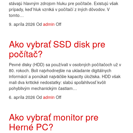
stávajú hlavným zdrojom hluku pre počítače. Existujú však
prípady, keď hluk vzniká v počítačí z iných dôvodov. V
tomto…
9. apríla 2026
Od
admin
Off
Ako vybrať SSD disk pre
počítač?
Pevné disky (HDD) sa používali v osobných počítačoch už v
80. rokoch. Boli najvhodnejšie na ukladanie digitálnych
informácií a ponúkali najväčšie kapacity úložiska. HDD však
mali dva kritické nedostatky: slabú spoľahlivosť kvôli
pohyblivým mechanickým častiam…
6. apríla 2026
Od
admin
Off
Ako vybrať monitor pre
Herné PC?