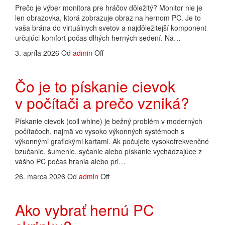
Prečo je výber monitora pre hráčov dôležitý? Monitor nie je
len obrazovka, ktorá zobrazuje obraz na hernom PC. Je to
vaša brána do virtuálnych svetov a najdôležitejší komponent
určujúci komfort počas dlhých herných sedení. Na…
3. apríla 2026
Od
admin
Off
Čo je to pískanie cievok
v počítači a prečo vzniká?
Pískanie cievok (coil whine) je bežný problém v moderných
počítačoch, najmä vo vysoko výkonných systémoch s
výkonnými grafickými kartami. Ak počujete vysokofrekvenčné
bzučanie, šumenie, syčanie alebo pískanie vychádzajúce z
vášho PC počas hrania alebo pri…
26. marca 2026
Od
admin
Off
Ako vybrať hernú PC