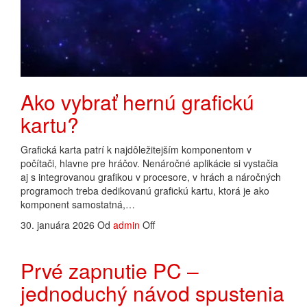
Ako vybrať hernú grafickú
kartu?
Grafická karta patrí k najdôležitejším komponentom v
počítači, hlavne pre hráčov. Nenáročné aplikácie si vystačia
aj s integrovanou grafikou v procesore, v hrách a náročných
programoch treba dedikovanú grafickú kartu, ktorá je ako
komponent samostatná,…
30. januára 2026
Od
admin
Off
Prvé zapnutie PC –
jednoduchý návod spustenia