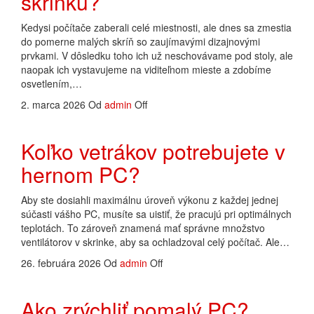
skrinku?
Kedysi počítače zaberali celé miestnosti, ale dnes sa zmestia
do pomerne malých skríň so zaujímavými dizajnovými
prvkami. V dôsledku toho ich už neschovávame pod stoly, ale
naopak ich vystavujeme na viditeľnom mieste a zdobíme
osvetlením,…
2. marca 2026
Od
admin
Off
Koľko vetrákov potrebujete v
hernom PC?
Aby ste dosiahli maximálnu úroveň výkonu z každej jednej
súčasti vášho PC, musíte sa uistiť, že pracujú pri optimálnych
teplotách. To zároveň znamená mať správne množstvo
ventilátorov v skrinke, aby sa ochladzoval celý počítač. Ale…
26. februára 2026
Od
admin
Off
Ako zrýchliť pomalý PC?