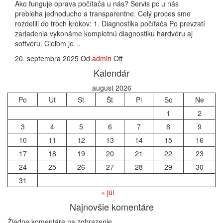
Ako funguje oprava počítača u nás? Servis pc u nás
prebieha jednoducho a transparentne. Celý proces sme
rozdelili do troch krokov: 1. Diagnostika počítača Po prevzatí
zariadenia vykonáme kompletnú diagnostiku hardvéru aj
softvéru. Cieľom je…
20. septembra 2025
Od
admin
Off
Kalendár
august 2026
Po
Ut
St
Št
Pi
So
Ne
1
2
3
4
5
6
7
8
9
10
11
12
13
14
15
16
17
18
19
20
21
22
23
24
25
26
27
28
29
30
31
« júl
Najnovšie komentáre
Žiadne komentáre na zobrazenie.